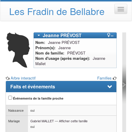
Les Fradin de Bellabre
Jeanne
PRÉVOST
–
Nom
Jeanne
PRÉVOST
Prénom(s)
Jeanne
Nom de famille
PRÉVOST
Nom d'usage (après mariage)
Jeanne
Mallet
Arbre interactif
Familles
Faits et événements
Événements de la famille proche
Naissance
oui
Mariage
Gabriel
MALLET
—
Afficher cette famille
oui