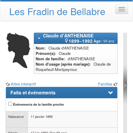
Les Fradin de Bellabre
Claude
d'ANTHENAISE
1899
–
1992
Âge :
93 ans
Nom
Claude
d'ANTHENAISE
Prénom(s)
Claude
Nom de famille
d'ANTHENAISE
Nom d'usage (après mariage)
Claude de
Roquefeuil-Montpeyroux
Arbre interactif
Familles
Faits et événements
Événements de la famille proche
Naissance
11 janvier 1899
Décès
17 juin 1992
(Âge 93 ans)