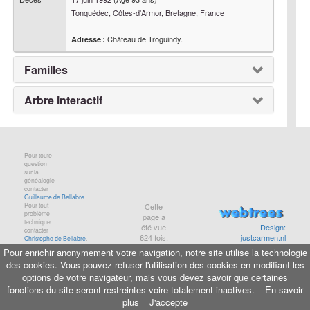
Tonquédec, Côtes-d'Armor, Bretagne, France
Château de Troguindy.
Adresse :
Familles
Arbre interactif
Pour toute
question
sur la
généalogie
contacter
Guillaume de Bellabre
.
Pour tout
Cette
problème
page a
technique
été vue
Design:
contacter
624
fois.
justcarmen.nl
Christophe de Bellabre
.
Pour enrichir anonymement votre navigation, notre site utilise la technologie
des cookies. Vous pouvez refuser l'utilisation des cookies en modifiant les
Informations légales
-
Aide
-
Maison de Baglion
options de votre navigateur, mais vous devez savoir que certaines
© copyright
bellabre.com
, 2001-2026
fonctions du site seront restreintes voire totalement inactives.
En savoir
plus
J'accepte