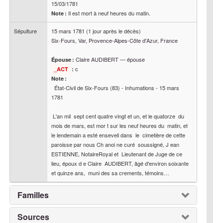
15/03/1781
Il est mort à neuf heures du matin.
Note :
Sépulture
15 mars 1781
(1 jour après le décès)
Six-Fours, Var, Provence-Alpes-Côte d'Azur, France
Claire
AUDIBERT
—
épouse
Épouse :
c
_ACT
:
Note :
  État-Civil de Six-Fours (83) - Inhumations - 15 mars  
1781

 L'an mil  sept cent quatre vingt et un, et le quatorze  du 
mois de mars, est mor t sur les neuf heures du  matin, et 
le lendemain a esté enseveli dans  le  cimetière de cette 
paroisse par nous Ch anoi ne curé  soussigné, J ean 
ESTIENNE, NotaireRoyal et  Lieutenant de Juge de ce 
lieu, époux d e Claire  AUDIBERT, âgé d'environ soixante 
et quinze ans,  muni des sa crements, témoins…
Familles
Sources