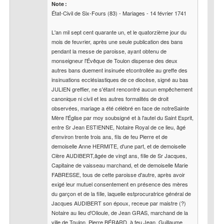
Note :
État-Civil de Six-Fours (83) - Mariages - 14 février 1741

L'an mil sept cent quarante un, et le quatorzième jour du 
mois de feuvrier, après une seule publication des bans 
pendant la messe de paroisse, ayant obtenu de 
monseigneur l'Évêque de Toulon dispense des deux 
autres bans duement insinuée etcontrollée au greffe des 
insinuations ecclésiastiques de ce diocèse, signé au bas 
JULIEN greffier, ne s'étant rencontré aucun empêchement 
canonique ni civil et les autres formalités de droit 
observées, mariage a été célébré en face de notreSainte 
Mère l'Église par moy soubsigné et à l'autel du Saint Esprit, 
entre Sr Jean ESTIENNE, Notaire Royal de ce lieu, âgé 
d'environ trente trois ans, fils de feu Pierre et de 
demoiselle Anne HERMITE, d'une part, et de demoiselle 
Clère AUDIBERT,âgée de vingt ans, fille de Sr Jacques, 
Capitaine de vaisseau marchand, et de demoiselle Marie 
FABRESSE, tous de cette paroisse d'autre, après avoir 
exigé leur mutuel consentement en présence des mères 
du garçon et de la fille, laquelle estprocuratrice général de 
Jacques AUDIBERT son époux, receue par maistre (?) 
Notaire au lieu d'Olioule, de Jean GRAS, marchand de la 
ville de Toulon, Pierre BÉRARD, à feu Jean, Guillaume 