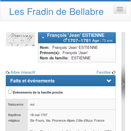
Les Fradin de Bellabre
François 'Jean'
ESTIENNE
1707
–
1781
Âge :
73 ans
Nom
François 'Jean'
ESTIENNE
Prénom(s)
François 'Jean'
Nom de famille
ESTIENNE
Arbre interactif
Familles
Faits et événements
Événements de la famille proche
Naissance
oui
Baptême
18 mai 1707
religieux
Six-Fours, Var, Provence-Alpes-Côte d'Azur, France