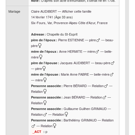
D'après son acte d'inhumation, il serait né en 1708.
Note :
Mariage
Claire
AUDIBERT
—
Afficher cette famille
14 février 1741
(Âge 33 ans)
Six-Fours, Var, Provence-Alpes-Côte d'Azur, France
Chapelle du St-Esprit
Adresse :
Pierre
ESTIENNE
—
père
—
beau-
père de l'époux :
père
Anne
HERMITE
—
mère
—
belle-
mère de l'époux :
mère
Jacques
AUDIBERT
—
beau-père
père de l'épouse :
—
père
Marie Anne
FABRE
—
belle-mère
mère de l'épouse :
—
mère
Pierre
BÉRARD
—
Relation
—
Personne associée :
Relation
Jean
BÉRARD
—
Relation
—
Personne associée :
Relation
Guillaume Guilhen
GRIMAUD
—
Personne associée :
Relation
—
Relation
Barthélémy
GRIMAUD
—
Relation
Personne associée :
—
Relation
p
_ACT
: