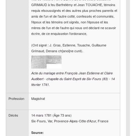
GRIMAUD à feu Barthélémy et Jean TOUACHE, témoins 
requis etsoussignés et des autres plus proches parents et 
amis de l'un et de l'autre cotté, confessés et communiés, 
l'époux et les témoins ont signés, non l'épouse et les 
mères de l'un et de l'autre qui nous ont déclaré ne scavoir 
écrire, de ce enquisselon l'ordonance,

(Ont signé : J. Gras, Estienne, Touache, Guillaume 
Grimaud, Denans ch[anoi]ne curé).
Acte du mariage entre François Jean Estienne et Claire
Audibert - chapelle du Saint-Esprit de Six-Fours (83) - 14
février 1741.
Profession
Magistrat
Décès
14 mars 1781
(Âge 73 ans)
Six-Fours, Var, Provence-Alpes-Côte d'Azur, France
Source: