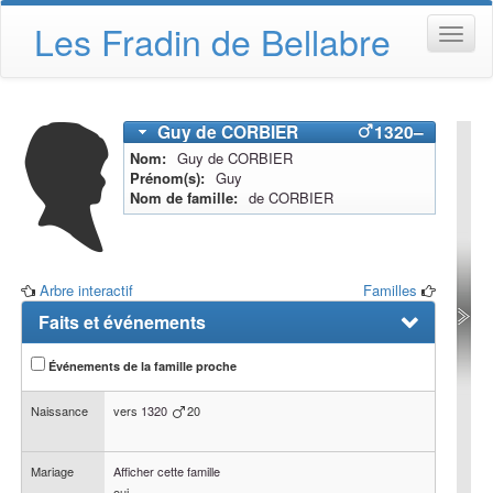
Les Fradin de Bellabre
Guy
de CORBIER
1320
–
Nom
Guy
de CORBIER
Prénom(s)
Guy
Nom de famille
de CORBIER
Arbre interactif
Familles
Faits et événements
Événements de la famille proche
Naissance
vers
1320
20
Mariage
Afficher cette famille
oui