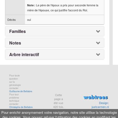
Le père de l'époux a pris pour seconde femme la
Note :
mère de l'épouse, ce qui justifie l'accord du Roi.
Décès
oui
Familles
Notes
Arbre interactif
Pour toute
question
sur la
généalogie
contacter
Guillaume de Bellabre
.
Pour tout
Cette
problème
page a
technique
été vue
Design:
contacter
420
fois.
justcarmen.nl
Christophe de Bellabre
.
Pour enrichir anonymement votre navigation, notre site utilise la technologie
des cookies. Vous pouvez refuser l'utilisation des cookies en modifiant les