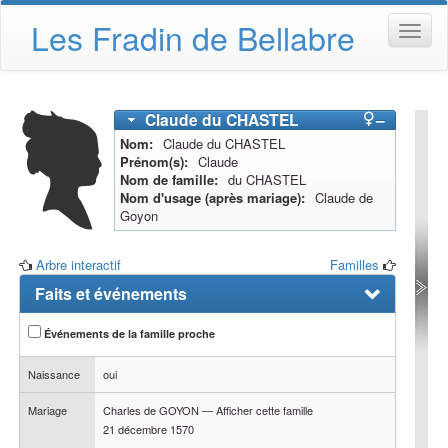
Les Fradin de Bellabre
Claude
du CHASTEL
–
Nom
Claude
du CHASTEL
Prénom(s)
Claude
Nom de famille
du CHASTEL
Nom d'usage (après mariage)
Claude de
Goyon
Arbre interactif
Familles
Faits et événements
Événements de la famille proche
Naissance
oui
Mariage
Charles
de GOYON
—
Afficher cette famille
21 décembre 1570