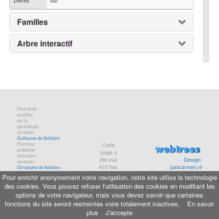
Décès
oui
Familles
Arbre interactif
Pour toute
question
sur la
généalogie
contacter
Guillaume de Bellabre
.
Pour tout
Cette
problème
page a
technique
été vue
Design:
contacter
415
fois.
justcarmen.nl
Christophe de Bellabre
.
Pour enrichir anonymement votre navigation, notre site utilise la technologie
des cookies. Vous pouvez refuser l'utilisation des cookies en modifiant les
Informations légales
-
Aide
-
Maison de Baglion
options de votre navigateur, mais vous devez savoir que certaines
© copyright
bellabre.com
, 2001-2026
fonctions du site seront restreintes voire totalement inactives.
En savoir
plus
J'accepte