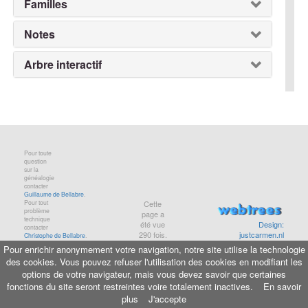
Familles
Notes
Arbre interactif
Pour toute
question
sur la
généalogie
contacter
Guillaume de Bellabre
.
Pour tout
Cette
problème
page a
technique
été vue
Design:
contacter
290
fois.
justcarmen.nl
Christophe de Bellabre
.
Pour enrichir anonymement votre navigation, notre site utilise la technologie
des cookies. Vous pouvez refuser l'utilisation des cookies en modifiant les
Informations légales
-
Aide
-
Maison de Baglion
options de votre navigateur, mais vous devez savoir que certaines
© copyright
bellabre.com
, 2001-2026
fonctions du site seront restreintes voire totalement inactives.
En savoir
plus
J'accepte