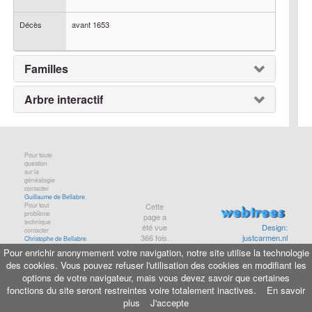
Décès
avant
1653
Familles
Arbre interactif
Pour toute
question
sur la
généalogie
contacter
Guillaume de Bellabre
.
Pour tout
Cette
problème
page a
technique
été vue
Design:
contacter
366
fois.
justcarmen.nl
Christophe de Bellabre
.
Pour enrichir anonymement votre navigation, notre site utilise la technologie
des cookies. Vous pouvez refuser l'utilisation des cookies en modifiant les
Informations légales
-
Aide
-
Maison de Baglion
options de votre navigateur, mais vous devez savoir que certaines
© copyright
bellabre.com
, 2001-2026
fonctions du site seront restreintes voire totalement inactives.
En savoir
plus
J'accepte