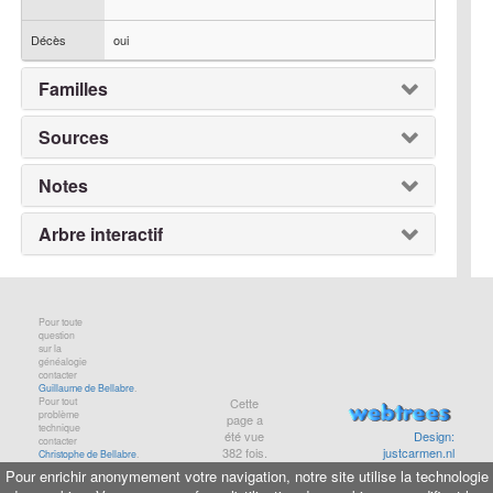
Décès
oui
Familles
Sources
Notes
Arbre interactif
Pour toute
question
sur la
généalogie
contacter
Guillaume de Bellabre
.
Pour tout
Cette
problème
page a
technique
été vue
Design:
contacter
382
fois.
justcarmen.nl
Christophe de Bellabre
.
Pour enrichir anonymement votre navigation, notre site utilise la technologie