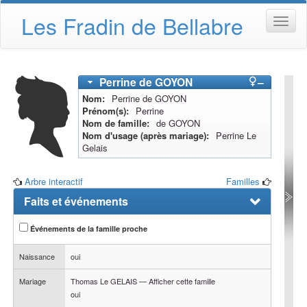
Les Fradin de Bellabre
Perrine
de GOYON
–
Nom
Perrine
de GOYON
Prénom(s)
Perrine
Nom de famille
de GOYON
Nom d'usage (après mariage)
Perrine Le
Gelais
Arbre interactif
Familles
Faits et événements
Événements de la famille proche
Naissance
oui
Mariage
Thomas
Le GELAIS
—
Afficher cette famille
oui