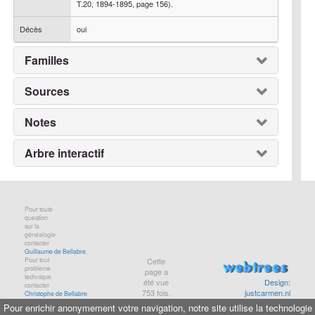
T.20, 1894-1895, page 156).
Décès
oui
Familles
Sources
Notes
Arbre interactif
Pour toute
question
sur la
généalogie
contacter
Guillaume de Bellabre
.
Pour tout
Cette
problème
page a
technique
été vue
Design:
contacter
753
fois.
justcarmen.nl
Christophe de Bellabre
.
Pour enrichir anonymement votre navigation, notre site utilise la technologie