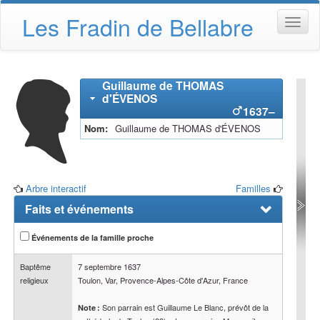
Les Fradin de Bellabre
Guillaume
de THOMAS
d'ÉVENOS
1637
–
Nom
Guillaume
de THOMAS d'ÉVENOS
Arbre interactif
Familles
Faits et événements
Événements de la famille proche
Baptême
7 septembre 1637
religieux
Toulon, Var, Provence-Alpes-Côte d'Azur, France
Son parrain est Guillaume Le Blanc, prévôt de la
Note :