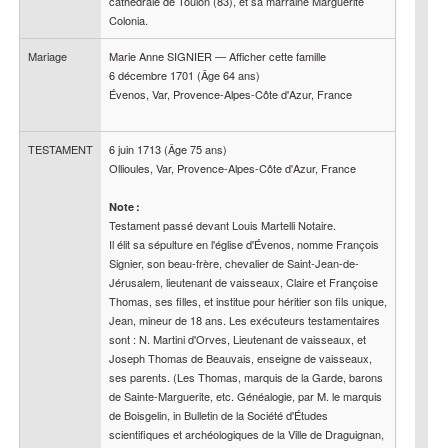
cathédrale de Toulon (83), et sa marraine Marguerite
Colonia.
Mariage
Marie Anne
SIGNIER
—
Afficher cette famille
6 décembre 1701
(Âge 64 ans)
Évenos, Var, Provence-Alpes-Côte d'Azur, France
TESTAMENT
6 juin 1713
(Âge 75 ans)
Ollioules, Var, Provence-Alpes-Côte d'Azur, France
Note :
Testament passé devant Louis Martelli Notaire.

Il élit sa sépulture en l'église d'Évenos, nomme François 
Signier, son beau-frère, chevalier de Saint-Jean-de-
Jérusalem, lieutenant de vaisseaux, Claire et Françoise 
Thomas, ses filles, et institue pour héritier son fils unique, 
Jean, mineur de 18 ans. Les exécuteurs testamentaires 
sont : N. Martini d'Orves, Lieutenant de vaisseaux, et 
Joseph Thomas de Beauvais, enseigne de vaisseaux, 
ses parents. (Les Thomas, marquis de la Garde, barons 
de Sainte-Marguerite, etc. Généalogie, par M. le marquis 
de Boisgelin, in Bulletin de la Société d'Études 
scientifiques et archéologiques de la Ville de Draguignan, 