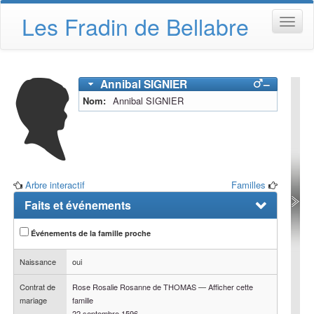
Les Fradin de Bellabre
Annibal
SIGNIER
–
Nom
Annibal
SIGNIER
Arbre interactif
Familles
Faits et événements
Événements de la famille proche
Naissance
oui
Contrat de
Rose Rosalie Rosanne
de THOMAS
—
Afficher cette
mariage
famille
22 septembre 1596