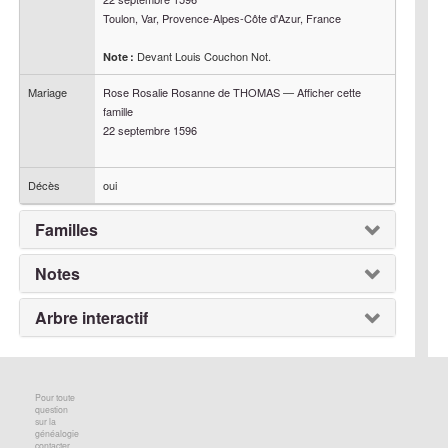
Toulon, Var, Provence-Alpes-Côte d'Azur, France
Devant Louis Couchon Not.
Note :
Mariage
Rose Rosalie Rosanne
de THOMAS
—
Afficher cette
famille
22 septembre 1596
Décès
oui
Familles
Notes
Arbre interactif
Pour toute
question
sur la
généalogie
contacter