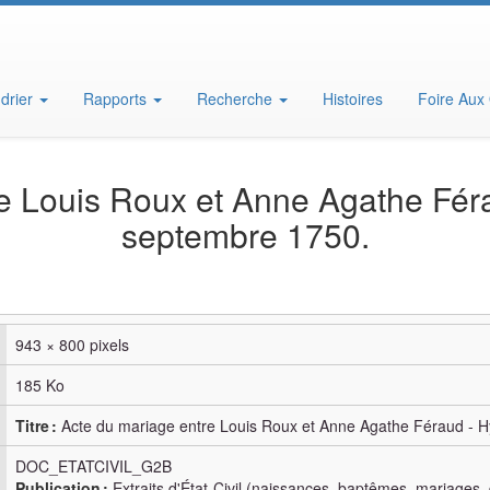
drier
Rapports
Recherche
Histoires
Foire Aux
e Louis Roux et Anne Agathe Féra
septembre 1750.
943 × 800 pixels
185 Ko
Titre :
Acte du mariage entre Louis Roux et Anne Agathe Féraud - H
DOC_ETATCIVIL_G2B
Publication :
Extraits d'État-Civil (naissances, baptêmes, mariages, 