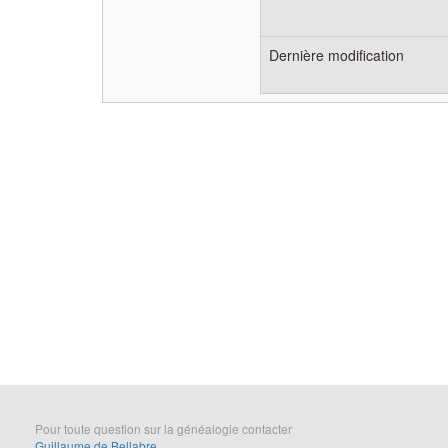
Dernière modification
Pour toute question sur la généalogie contacter
Guillaume de Bellabre
.