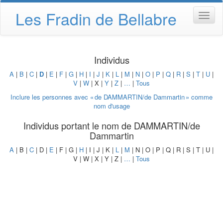
Les Fradin de Bellabre
Individus
A
|
B
|
C
|
D
|
E
|
F
|
G
|
H
|
I
|
J
|
K
|
L
|
M
|
N
|
O
|
P
|
Q
|
R
|
S
|
T
|
U
|
V
|
W
| X |
Y
|
Z
|
…
|
Tous
Inclure les personnes avec «
de DAMMARTIN/de Dammartin
» comme
nom d'usage
Individus portant le nom
de DAMMARTIN/de
Dammartin
A
| B |
C
| D |
E
| F | G |
H
| I | J | K |
L
|
M
| N | O | P | Q | R | S | T | U |
V | W | X | Y | Z |
…
|
Tous