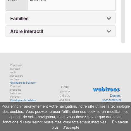
Familles
Arbre interactif
Pour toute
question
sur la
généalogie
contacter
Guillaume de Bellabre
.
Pour tout
Cette
problème
page a
technique
été vue
Design:
contacter
454
fois.
justcarmen.nl
Christophe de Bellabre
.
Pour enrichir anonymement votre navigation, notre site utilise la technologie
des cookies. Vous pouvez refuser l'utilisation des cookies en modifiant les
Informations légales
-
Aide
-
Maison de Baglion
options de votre navigateur, mais vous devez savoir que certaines
© copyright
bellabre.com
, 2001-2026
fonctions du site seront restreintes voire totalement inactives.
En savoir
plus
J'accepte